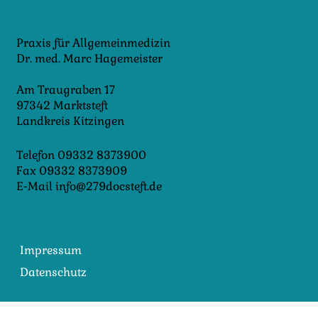
Kontakt
Praxis für Allgemeinmedizin
Dr. med. Marc Hagemeister
Am Traugraben 17
97342 Marktsteft
Landkreis Kitzingen
Telefon
09332 8373900
Fax 09332 8373909
E-Mail
info@279docsteft.de
Impressum
Datenschutz